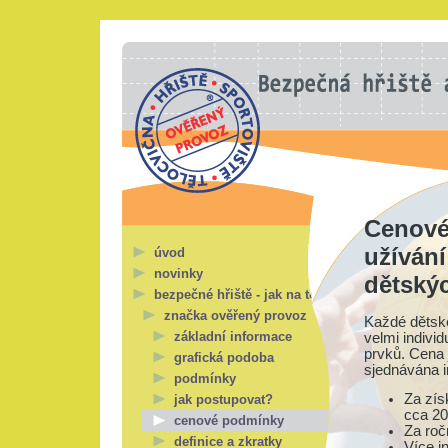
Cenové
užíván
úvod
novinky
dětskýc
bezpečné hřiště - jak na to?
značka ověřený provoz
Každé dětské
základní informace
velmi indivi
prvků. Cena j
grafická podoba
sjednávána i
podmínky
Za zís
jak postupovat?
cca 20 
cenové podmínky
Za roč
definice a zkratky
Více i