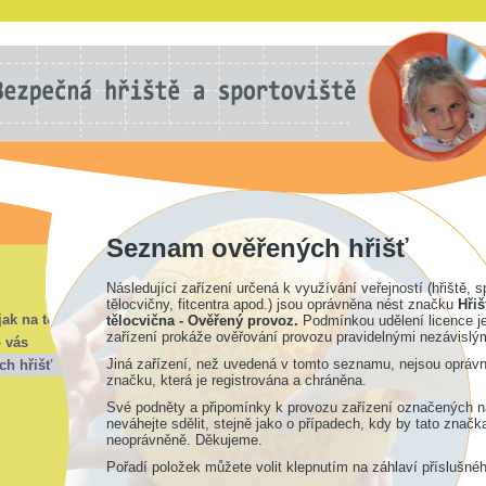
Seznam ověřených hřišť
Následující zařízení určená k využívání veřejností (hřiště, s
tělocvičny, fitcentra apod.) jsou oprávněna nést značku
Hřiš
jak na to?
tělocvična - Ověřený provoz.
Podmínkou udělení licence je
zařízení prokáže ověřování provozu pravidelnými nezávislým
o vás
Jiná zařízení, než uvedená v tomto seznamu, nejsou oprávn
ch hřišť
značku, která je registrována a chráněna.
Své podněty a připomínky k provozu zařízení označených 
neváhejte sdělit, stejně jako o případech, kdy by tato značk
neoprávněně. Děkujeme.
Pořadí položek můžete volit klepnutím na záhlaví příslušné