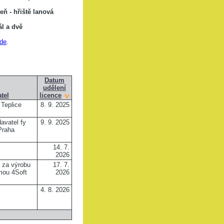
eň -
hřiště lanová
ál a dvě
de
.
Datum
udělení
tel
licence
 Teplice
8. 9. 2025
avatel fy
9. 9. 2025
Praha
14. 7.
2026
 za výrobu
17. 7.
rmou 4Soft
2026
4. 8. 2026