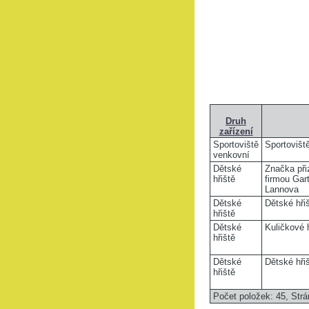
Druh
zařízení
Sportoviště
Sportovišt
venkovní
Dětské
Značka při
hřiště
firmou Gar
Lannova
Dětské
Dětské hřiš
hřiště
Dětské
Kuličkové h
hřiště
Dětské
Dětské hři
hřiště
Počet položek: 45,
Strá