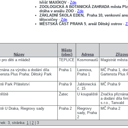
hřišť MAXÍKOV
-
Zde
.
ZOOLOGICKÁ A BOTANICKÁ ZAHRADA města Plz
dráha v areálu ZOO
-
Zde
.
ZÁKLADNÍ ŠKOLA EDEN,
Praha 10,
venkovní are
tělocvičny
-
Zde
.
MĚSTSKÁ ČÁST PRAHA 5
,
areál Dětský ostrov
-
Z
Město
Název
(obec)
Adresa
Zřizova
ě pro děti a mládež
TEPLICE
Kosmonautů
Magistrát města
znána za výrobu a dodání díla
Praha 1
Lannova,
MČ Praha 1, dod
tensta Plus Praha: Dětský Park
Praha 1
Gartensta Plus 
tě Park Přátelství
Praha 9
Jablonecká
MČ Praha 9
č. 15
řiště
Žatec
U koupaliště
Značka přiznána
a dodání díla fi
s.r.o., Tanvald
ště U Draka, Riegrovy sady
Praha 2
Riegrovy
MČ Praha 2
sady, Praha
2
nek: 3, stránka:
1
|
2
| 3