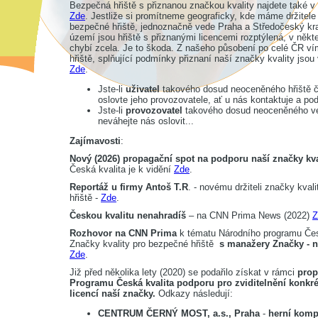
Bezpečná hřiště s přiznanou značkou kvality najdete také 
Zde
. Jestliže si promítneme geograficky, kde máme držitele
bezpečné hřiště, jednoznačně vede Praha a Středočeský kra
území jsou hřiště s přiznanými licencemi rozptýlená, v někt
chybí zcela. Je to škoda. Z našeho působení po celé ČR v
hřiště, splňující podmínky přiznaní naší značky kvality jsou
Zde
.
Jste-li
uživatel
takového dosud neoceněného hřiště či
oslovte jeho provozovatele, ať u nás kontaktuje a pod
Jste-li
provozovatel
takového dosud neoceněného veř
neváhejte nás oslovit...
Zajímavosti
:
Nový (2026) propagační spot na podporu naší značky kva
Česká kvalita je k vidění
Zde
.
Reportáž u firmy Antoš T.R
. - novému držiteli značky kval
hřiště -
Zde
.
Českou kvalitu nenahradíš
– na CNN Prima News (2022)
Z
Rozhovor na CNN Prima
k tématu Národního programu Čes
Značky kvality pro bezpečné hřiště
s manažery Značky - 
Zde
.
Již před několika lety (2020) se podařilo získat v rámci
prop
Programu Česká kvalita podporu pro zviditelnění konkré
licencí naší značky.
Odkazy následují:
CENTRUM ČERNÝ MOST, a.s., Praha
-
herní komp