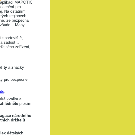
v aplikaci MAPOTIC
 ocenění pro
j. Na ostatním
erých regionech
íme, že bezpečná
 všude... Mapy -
 sportoviště,
á žádost...
ejného zařízení,
lity
a značky
ity pro bezpečné
de
.
ká kvalita a
nahlédněte
prosím
agace národního
tních držitelů
lex dětských