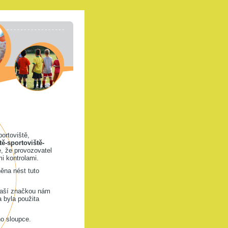
portoviště,
tě-sportoviště-
, že provozovatel
i kontrolami.
ěna nést tuto
naší značkou nám
a byla použita
ho sloupce.